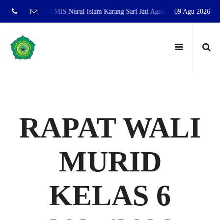
 website resmi MIS Nurul Islam Karang Sari Jati Agung Lampung Selatan
09 Agu 2026
RAPAT WALI
MURID
KELAS 6