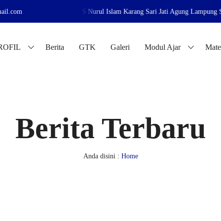
mail.com
te resmi MIS Nurul Islam Karang Sari Jati Agung Lampung Selatan
Sela
ROFIL
Berita
GTK
Galeri
Modul Ajar
Mate
Berita Terbaru
Anda disini :
Home