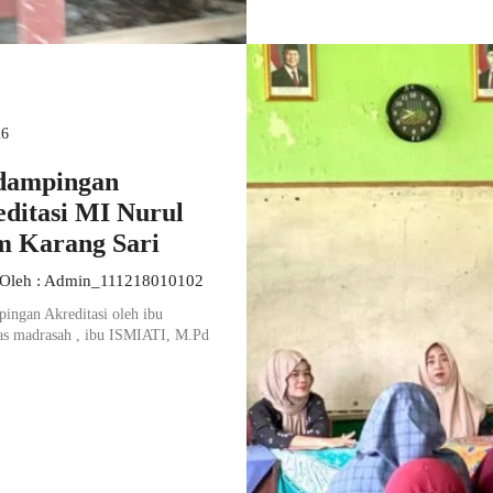
26
dampingan
ditasi MI Nurul
m Karang Sari
 Oleh : Admin_111218010102
ingan Akreditasi oleh ibu
s madrasah , ibu ISMIATI, M.Pd