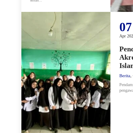
kelas...
07
Apr 20
Pen
Akre
Isla
Berita
,
Pendamp
pengawa