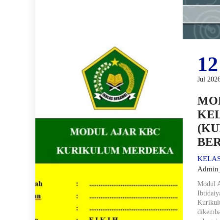
12
Jul 202
MOD
KEL
(K
BER
KELAS
Admin
Modul A
Ibtidai
Kurikul
dikemba