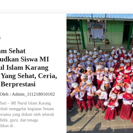
6
am Sehat
udkan Siswa MI
ul Islam Karang
 Yang Sehat, Ceria,
Berprestasi
 Oleh : Admin_111218010102
Sari – MI Nurul Islam Karang
mbali menggelar kegiatan Senam
ersama yang diikuti oleh seluruh
didik, guru, dan tenaga
dikan di..