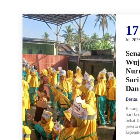
17
Jul 202
Sen
Wuj
Nur
Sari
Dan 
Berita
,
Karang 
Sari ke
Sehat B
peserta 
kependi