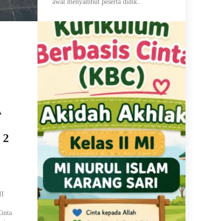
awal menyambut peserta didik..
A
 2
II
inta