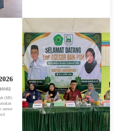
2026
010102
ah (MI)
sanakan
m asesor
ril