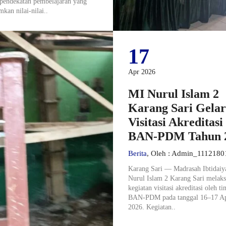
 pendekatan pembelajaran yang
kan nilai-nilai..
17
Apr 2026
MI Nurul Islam 2
Karang Sari Gelar
Visitasi Akreditasi
BAN-PDM Tahun 
Berita
, Oleh : Admin_111218
Karang Sari — Madrasah Ibtidaiy
Nurul Islam 2 Karang Sari melak
kegiatan visitasi akreditasi oleh ti
BAN-PDM pada tanggal 16–17 Ap
2026. Kegiatan..