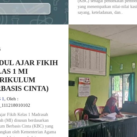
(KBC) sebagai pendekatan pembel
yang menempatkan nilai-nilai kas
sayang, keteladanan, dan..
6
UL AJAR FIKIH
AS 1 MI
URIKULUM
BASIS CINTA)
 1
, Oleh :
_111218010102
jar Fikih Kelas 1 Madrasah
yah (MI) disusun berdasarkan
um Berbasis Cinta (KBC) yang
ngkan oleh Kementerian Agama