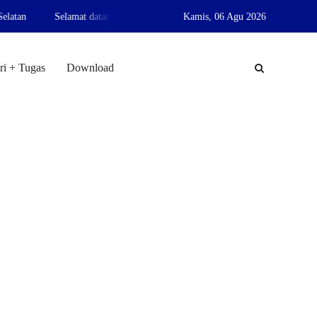
mat datang di website resmi MIS Nurul Islam Karang Sari Jati Agung Lampung
Kamis,
06 Agu 2026
ri + Tugas
Download