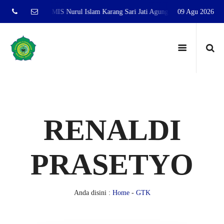
di website resmi MIS Nurul Islam Karang Sari Jati Agung Lampung Selatan
09 Agu 2026
RENALDI
PRASETYO
Anda disini :
Home
-
GTK